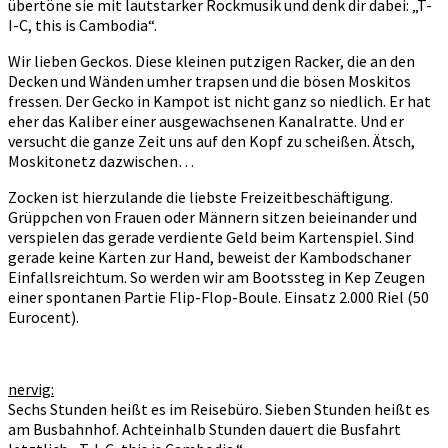
übertöne sie mit lautstarker Rockmusik und denk dir dabei: „T-
I-C, this is Cambodia“.
Wir lieben Geckos. Diese kleinen putzigen Racker, die an den
Decken und Wänden umher trapsen und die bösen Moskitos
fressen. Der Gecko in Kampot ist nicht ganz so niedlich. Er hat
eher das Kaliber einer ausgewachsenen Kanalratte. Und er
versucht die ganze Zeit uns auf den Kopf zu scheißen. Ätsch,
Moskitonetz dazwischen…
Zocken ist hierzulande die liebste Freizeitbeschäftigung.
Grüppchen von Frauen oder Männern sitzen beieinander und
verspielen das gerade verdiente Geld beim Kartenspiel. Sind
gerade keine Karten zur Hand, beweist der Kambodschaner
Einfallsreichtum. So werden wir am Bootssteg in Kep Zeugen
einer spontanen Partie Flip-Flop-Boule. Einsatz 2.000 Riel (50
Eurocent).
nervig:
Sechs Stunden heißt es im Reisebüro. Sieben Stunden heißt es
am Busbahnhof. Achteinhalb Stunden dauert die Busfahrt