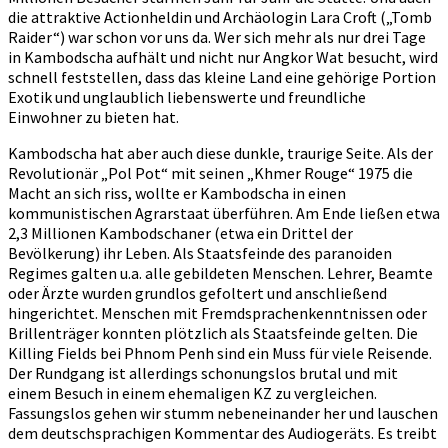
die attraktive Actionheldin und Archäologin Lara Croft („Tomb
Raider“) war schon vor uns da. Wer sich mehr als nur drei Tage
in Kambodscha aufhält und nicht nur Angkor Wat besucht, wird
schnell feststellen, dass das kleine Land eine gehörige Portion
Exotik und unglaublich liebenswerte und freundliche
Einwohner zu bieten hat.
Kambodscha hat aber auch diese dunkle, traurige Seite. Als der
Revolutionär „Pol Pot“ mit seinen „Khmer Rouge“ 1975 die
Macht an sich riss, wollte er Kambodscha in einen
kommunistischen Agrarstaat überführen. Am Ende ließen etwa
2,3 Millionen Kambodschaner (etwa ein Drittel der
Bevölkerung) ihr Leben. Als Staatsfeinde des paranoiden
Regimes galten u.a. alle gebildeten Menschen. Lehrer, Beamte
oder Ärzte wurden grundlos gefoltert und anschließend
hingerichtet. Menschen mit Fremdsprachenkenntnissen oder
Brillenträger konnten plötzlich als Staatsfeinde gelten. Die
Killing Fields bei Phnom Penh sind ein Muss für viele Reisende.
Der Rundgang ist allerdings schonungslos brutal und mit
einem Besuch in einem ehemaligen KZ zu vergleichen.
Fassungslos gehen wir stumm nebeneinander her und lauschen
dem deutschsprachigen Kommentar des Audiogeräts. Es treibt