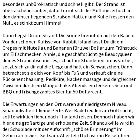
besonders unbürokratisch und schnell gibt. Der Strand ist
überraschend sauber, dafür türmt sich der Müll meterhoch in
den dahinter liegenden Straßen. Ratten und Kühe fressen den
Müll, es stinkt zum Himmel.
Dann liegst Du am Strand. Die Sonne brennt dir auf den Bauch.
Vor der schönen Kulisse von Rabbit Island lässt Du dir ein
Crepes mit Nutella und Bananen für zwei Dollar zum Frühstück
um Elf schmecken. Annie, die geschäftstüchtige Beautyqueen
deines Strandabschnittes, schaut im Stundenrythmus vorbei,
setzt sich zu dir auf die Liege und hält ein Schwätzchen. Dann
betrachtet sie dich von Kopf bis Fuß und verkauft dir eine
Rückenenthaarung, Pediküre, Nackenmassage und dergleichen.
Zwischendurch ein Mangoshake. Abends ein leckeres Seafood
BBQ und frischgezapftes Bier für 50 Dollarcent.
Die Erwartungen an den Ort waren auf niedrigstem Niveau.
Sihanoukville ist keine Perle. Wer Badefreuden am Golf sucht,
sollte wirklich lieber nach Thailand reisen. Dennoch haben wir
hier eine großartige und erholsame Zeit. Sihanoukville wird in
der Schublade mit der Aufschrift „schöne Erinnerung“ im
Gehirn archiviert. Seltsam. Aber letztlich ist ein Reiseführer