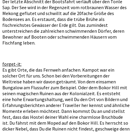
Der letzte Abschnitt der Bootsfahrt verläuft über den Tonle
Sap. Der See wird in der Regenzeit vom rotbraunen Wasser des
Mekong geflutet und schwillt auf die 20fache Größe des
Bodensees an. Es erstaunt, dass die trübe Brühe als
fischreichstes Gewässer der Erde gilt. Das zumindest
unterstreichen die zahlreichen schwimmenden Dörfer, deren
Bewohner auf Booten oder schwimmenden Häusern vom
Fischfang leben.
forget-it:
Es gibt Orte, die das Fernweh anfachen. Kampot war ein
solcher Ort für uns. Schon bei den Vorbereitungen der
Weltreise haben wir davon geträumt. Von dem einsamen
Bungalow am Flussufer zum Beispiel. Oder dem Bokor Hill mit
seinen magischen Ruinen aus der Kolonialzeit. Es entsteht
eine hohe Erwartungshaltung, weil Du den Ort von Bildern und
Erfahrungsberichten anderer Traveller her kennst und ähnliche
Momente erleben möchtest. Dann kommst Du an und stellst
fest, dass das Hostel deiner Wahl eine charmlose Bruchbude
ist. Du fährst mit dem Moped auf den Bokor Hill. Es herrscht so
dicker Nebel, dass Du die Ruinen nicht findest, geschweige denn