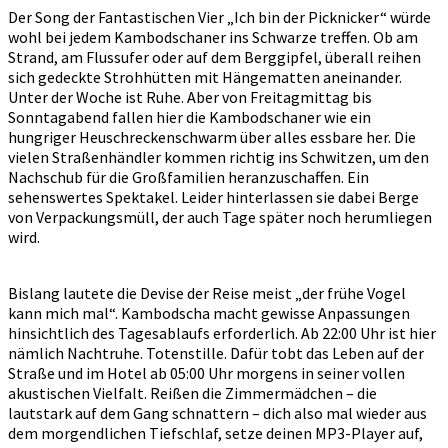
Der Song der Fantastischen Vier „Ich bin der Picknicker“ würde
wohl bei jedem Kambodschaner ins Schwarze treffen. Ob am
Strand, am Flussufer oder auf dem Berggipfel, überall reihen
sich gedeckte Strohhütten mit Hängematten aneinander.
Unter der Woche ist Ruhe. Aber von Freitagmittag bis
Sonntagabend fallen hier die Kambodschaner wie ein
hungriger Heuschreckenschwarm über alles essbare her. Die
vielen Straßenhändler kommen richtig ins Schwitzen, um den
Nachschub für die Großfamilien heranzuschaffen. Ein
sehenswertes Spektakel. Leider hinterlassen sie dabei Berge
von Verpackungsmüll, der auch Tage später noch herumliegen
wird.
Bislang lautete die Devise der Reise meist „der frühe Vogel
kann mich mal“. Kambodscha macht gewisse Anpassungen
hinsichtlich des Tagesablaufs erforderlich. Ab 22:00 Uhr ist hier
nämlich Nachtruhe. Totenstille. Dafür tobt das Leben auf der
Straße und im Hotel ab 05:00 Uhr morgens in seiner vollen
akustischen Vielfalt. Reißen die Zimmermädchen – die
lautstark auf dem Gang schnattern – dich also mal wieder aus
dem morgendlichen Tiefschlaf, setze deinen MP3-Player auf,