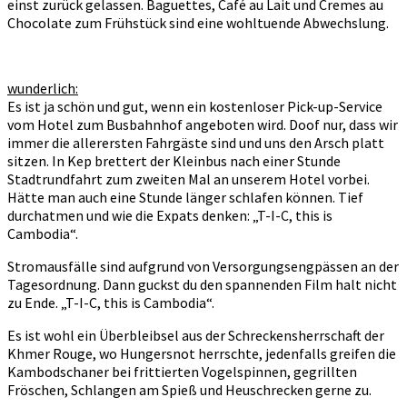
einst zurück gelassen. Baguettes, Café au Lait und Cremes au
Chocolate zum Frühstück sind eine wohltuende Abwechslung.
wunderlich:
Es ist ja schön und gut, wenn ein kostenloser Pick-up-Service
vom Hotel zum Busbahnhof angeboten wird. Doof nur, dass wir
immer die allerersten Fahrgäste sind und uns den Arsch platt
sitzen. In Kep brettert der Kleinbus nach einer Stunde
Stadtrundfahrt zum zweiten Mal an unserem Hotel vorbei.
Hätte man auch eine Stunde länger schlafen können. Tief
durchatmen und wie die Expats denken: „T-I-C, this is
Cambodia“.
Stromausfälle sind aufgrund von Versorgungsengpässen an der
Tagesordnung. Dann guckst du den spannenden Film halt nicht
zu Ende. „T-I-C, this is Cambodia“.
Es ist wohl ein Überbleibsel aus der Schreckensherrschaft der
Khmer Rouge, wo Hungersnot herrschte, jedenfalls greifen die
Kambodschaner bei frittierten Vogelspinnen, gegrillten
Fröschen, Schlangen am Spieß und Heuschrecken gerne zu.