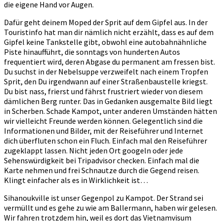
die eigene Hand vor Augen.
Dafür geht deinem Moped der Sprit auf dem Gipfel aus. In der
Touristinfo hat man dir nämlich nicht erzählt, dass es auf dem
Gipfel keine Tankstelle gibt, obwohl eine autobahnähnliche
Piste hinaufführt, die sonntags von hunderten Autos
frequentiert wird, deren Abgase du permanent am fressen bist.
Du suchst in der Nebelsuppe verzweifelt nach einem Tropfen
Sprit, den Du irgendwann auf einer Straßenbaustelle kriegst.
Du bist nass, frierst und fährst frustriert wieder von diesem
dämlichen Berg runter. Das in Gedanken ausgemalte Bild liegt
in Scherben. Schade Kampot, unter anderen Umständen hätten
wir vielleicht Freunde werden können. Gelegentlich sind die
Informationen und Bilder, mit der Reiseführer und Internet
dich überfluten schon ein Fluch. Einfach mal den Reiseführer
zugeklappt lassen. Nicht jeden Ort googeln oder jede
Sehenswürdigkeit bei Tripadvisor checken. Einfach mal die
Karte nehmen und frei Schnautze durch die Gegend reisen.
Klingt einfacher als es in Wirklichkeit ist…
Sihanoukville ist unser Gegenpol zu Kampot. Der Strand sei
vermüllt und es gehe zu wie am Ballermann, haben wir gelesen.
Wir fahren trotzdem hin, weil es dort das Vietnamvisum