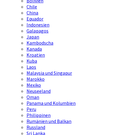
Bolivien
Chile
China
Equador
Indonesien
Galapagos
Japan
Kambodscha
Kanada
Kroatien
Kuba
Laos
Malaysia und Singapur
Marokko
Mexiko
Neuseeland
Oman
Panama und Kolumbien
Peru
Philippinen
Rumänien und Balkan
Russland
Sri Lanka