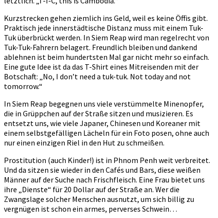
letztlich. „T-I-C, this is Cambodia.“
Kurzstrecken gehen ziemlich ins Geld, weil es keine Öffis gibt.
Praktisch jede innerstädtische Distanz muss mit einem Tuk-
Tuk überbrückt werden. In Siem Reap wird man regelrecht von
Tuk-Tuk-Fahrern belagert. Freundlich bleiben und dankend
ablehnen ist beim hundertsten Mal gar nicht mehr so einfach.
Eine gute Idee ist da das T-Shirt eines Mitreisenden mit der
Botschaft: „No, I don’t need a tuk-tuk. Not today and not
tomorrow.“
In Siem Reap begegnen uns viele verstümmelte Minenopfer,
die in Grüppchen auf der Straße sitzen und musizieren. Es
entsetzt uns, wie viele Japaner, Chinesen und Koreaner mit
einem selbstgefälligen Lächeln für ein Foto posen, ohne auch
nur einen einzigen Riel in den Hut zu schmeißen.
Prostitution (auch Kinder!) ist in Phnom Penh weit verbreitet.
Und da sitzen sie wieder in den Cafés und Bars, diese weißen
Männer auf der Suche nach Frischfleisch. Eine Frau bietet uns
ihre „Dienste“ für 20 Dollar auf der Straße an. Wer die
Zwangslage solcher Menschen ausnutzt, um sich billig zu
vergnügen ist schon ein armes, perverses Schwein…