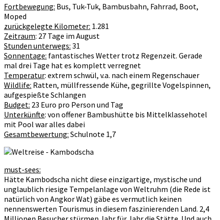
Fortbewegung:
Bus, Tuk-Tuk, Bambusbahn, Fahrrad, Boot,
Moped
zurückgelegte Kilometer:
1.281
Zeitraum
: 27 Tage im August
Stunden unterwegs:
31
Sonnentage:
fantastisches Wetter trotz Regenzeit. Gerade
mal drei Tage hat es komplett verregnet
Temperatur
: extrem schwül, v.a. nach einem Regenschauer
Wildlife:
Ratten, müllfressende Kühe, gegrillte Vogelspinnen,
aufgespießte Schlangen
Budget:
23 Euro pro Person und Tag
Unterkünfte
: von offener Bambushütte bis Mittelklassehotel
mit Pool war alles dabei
Gesamtbewertung:
Schulnote 1,7
must-sees:
Hätte Kambodscha nicht diese einzigartige, mystische und
unglaublich riesige Tempelanlage von Weltruhm (die Rede ist
natürlich von Angkor Wat) gäbe es vermutlich keinen
nennenswerten Tourismus in diesem faszinierenden Land. 2,4
Millionen Besucher stürmen Jahr für Jahr die Stätte. Und auch