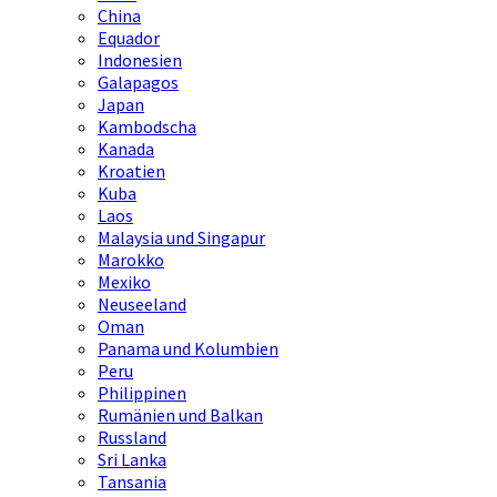
China
Equador
Indonesien
Galapagos
Japan
Kambodscha
Kanada
Kroatien
Kuba
Laos
Malaysia und Singapur
Marokko
Mexiko
Neuseeland
Oman
Panama und Kolumbien
Peru
Philippinen
Rumänien und Balkan
Russland
Sri Lanka
Tansania