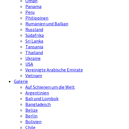
Oman
Panama
Peru
Philippinen
Rumänien und Balkan
Russland
Südafrika
Sri Lanka
Tansania
Thailand
Ukraine
USA
Vereinigte Arabische Emirate
Vietnam
Galerie
Auf Schienen um die Welt
Argentinien
Bali und Lombok
Bangladesch
Belize
Berlin
Bolivien
Chile