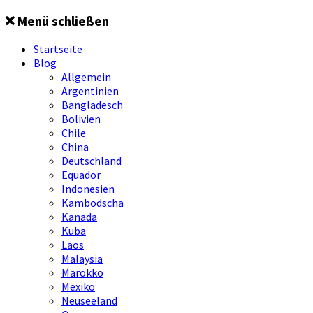
Springe
Menü schließen
zum
Inhalt
Startseite
Blog
Allgemein
Argentinien
Bangladesch
Bolivien
Chile
China
Deutschland
Equador
Indonesien
Kambodscha
Kanada
Kuba
Laos
Malaysia
Marokko
Mexiko
Neuseeland