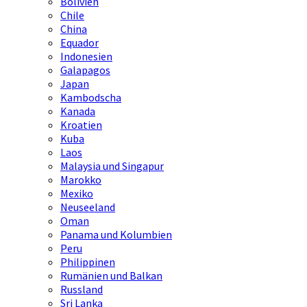
Bolivien
Chile
China
Equador
Indonesien
Galapagos
Japan
Kambodscha
Kanada
Kroatien
Kuba
Laos
Malaysia und Singapur
Marokko
Mexiko
Neuseeland
Oman
Panama und Kolumbien
Peru
Philippinen
Rumänien und Balkan
Russland
Sri Lanka