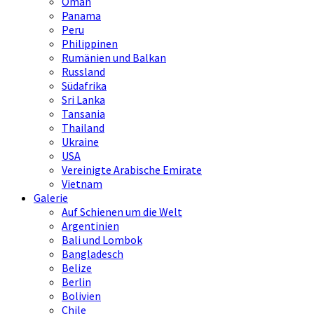
Oman
Panama
Peru
Philippinen
Rumänien und Balkan
Russland
Südafrika
Sri Lanka
Tansania
Thailand
Ukraine
USA
Vereinigte Arabische Emirate
Vietnam
Galerie
Auf Schienen um die Welt
Argentinien
Bali und Lombok
Bangladesch
Belize
Berlin
Bolivien
Chile