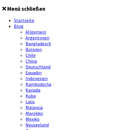
Springe
Menü schließen
zum
Inhalt
Startseite
Blog
Allgemein
Argentinien
Bangladesch
Bolivien
Chile
China
Deutschland
Equador
Indonesien
Kambodscha
Kanada
Kuba
Laos
Malaysia
Marokko
Mexiko
Neuseeland