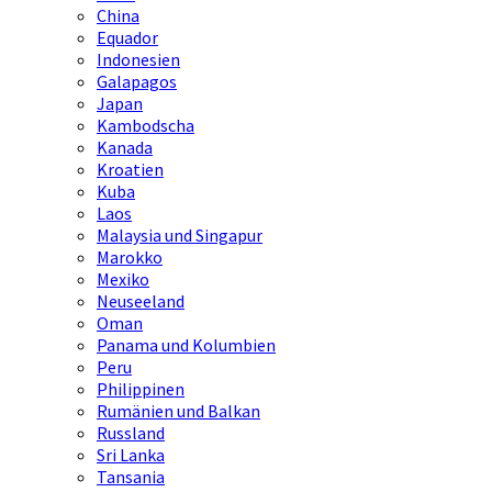
China
Equador
Indonesien
Galapagos
Japan
Kambodscha
Kanada
Kroatien
Kuba
Laos
Malaysia und Singapur
Marokko
Mexiko
Neuseeland
Oman
Panama und Kolumbien
Peru
Philippinen
Rumänien und Balkan
Russland
Sri Lanka
Tansania