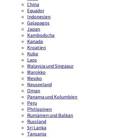
China
Equador
Indonesien
Galapagos
Japan
Kambodscha
Kanada
Kroatien
Kuba
Laos
Malaysia und Singapur
Marokko
Mexiko
Neuseeland
Oman
Panama und Kolumbien
Peru
Philippinen
Rumänien und Balkan
Russland
Sri Lanka
Tansania