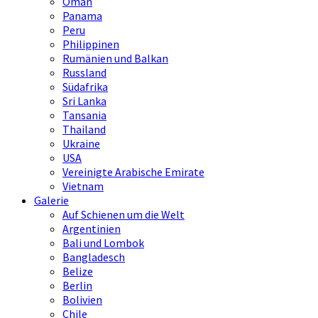
Oman
Panama
Peru
Philippinen
Rumänien und Balkan
Russland
Südafrika
Sri Lanka
Tansania
Thailand
Ukraine
USA
Vereinigte Arabische Emirate
Vietnam
Galerie
Auf Schienen um die Welt
Argentinien
Bali und Lombok
Bangladesch
Belize
Berlin
Bolivien
Chile