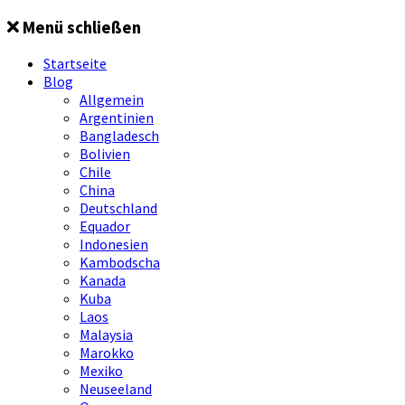
Springe
Menü schließen
zum
Inhalt
Startseite
Blog
Allgemein
Argentinien
Bangladesch
Bolivien
Chile
China
Deutschland
Equador
Indonesien
Kambodscha
Kanada
Kuba
Laos
Malaysia
Marokko
Mexiko
Neuseeland