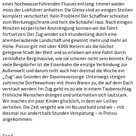
eines hochwasserführenden Flusses entlang. Immer wieder
muss der Lokführer anhalten. Die Gleise sind an einigen Stellen
komplett verschüttet. Kein Problem! Der Schaffner schreitet
zum Werkzeugschrank und holt die Schaufel raus. Nach einigen
Minuten körperlicher Anstrengung können wir die Fahrt
fortsetzen. Der Zug windet sich stundenlang durch eine
atemberaubende Landschaft und gewinnt mehr und mehr an
Höhe. Potosi gilt mit über 4.000 Metern als die höchst
gelegene Stadt der Welt und so erleben wir eine Fahrt durch
zerklüftete Bergmassive, wie sie schöner nicht sein könnte. Für
viele Bergdörfer ist die Eisenbahn die einzige Verbindung zur
Außenwelt und darum rollt auch hier dreimal die Woche ein
„Zug“ aus Gründen der Daseinsvorsorge. Unterwegs steigen
zahlreiche Dorfbewohner mit ihren Waren zu, die auf dem Dach
verstaut werden. Im Zug geht es zu wie in einem Taubenschlag.
Fröhliche Menschen drängen und unterhalten sich lautstark.
Wir machen ein paar Kinder glücklich, in dem wir Lollies
verteilen. Die Zeit vergeht wie im Nu und bald sind wir – mit
diesmal nur anderthalb Stunden Verspätung – in Potosi
angekommen.
Tag 5