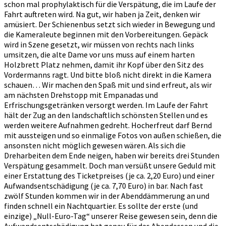
schon mal prophylaktisch für die Verspätung, die im Laufe der
Fahrt auftreten wird. Na gut, wir haben ja Zeit, denken wir
amüsiert. Der Schienenbus setzt sich wieder in Bewegung und
die Kameraleute beginnen mit den Vorbereitungen. Gepäck
wird in Szene gesetzt, wir müssen von rechts nach links
umsitzen, die alte Dame vor uns muss auf einem harten
Holzbrett Platz nehmen, damit ihr Kopf über den Sitz des
Vordermanns ragt. Und bitte bloß nicht direkt in die Kamera
schauen… Wir machen den Spaß mit und sind erfreut, als wir
am nächsten Drehstopp mit Empanadas und
Erfrischungsgetränken versorgt werden. Im Laufe der Fahrt
hält der Zug an den landschaftlich schönsten Stellen und es
werden weitere Aufnahmen gedreht. Hocherfreut darf Bernd
mit aussteigen und so einmalige Fotos von außen schießen, die
ansonsten nicht möglich gewesen wären. Als sich die
Dreharbeiten dem Ende neigen, haben wir bereits drei Stunden
Verspätung gesammelt. Doch man versüßt unsere Geduld mit
einer Erstattung des Ticketpreises (je ca. 2,20 Euro) und einer
Aufwandsentschädigung (je ca. 7,70 Euro) in bar. Nach fast
zwölf Stunden kommen wir in der Abenddämmerung an und
finden schnell ein Nachtquartier. Es sollte der erste (und
einzige) „Null-Euro-Tag“ unserer Reise gewesen sein, denn die
Aufwandsentschädigung hat genau für das Abendessen und die