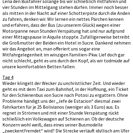
Lena den Busfahrer solange bis wir schließlich mitfahren und
vier Stunden im Mittelgang stehen dürfen. Immer noch besser
als mitten in der Nacht auf einer Schotterpiste durch die Anden
zu fahren, denken wir. Wir lernen ein nettes Pärchen kennen
und erfahren, dass der Bus (zu unserem Glück) wegen einer
Motorpanne neun Stunden Verspätung hat und nur aufgrund
einer Mittagspause in Aiquile stoppte. Zufälligerweise betreibt
die Großmutter der Beiden ein Hotel in Sucre. Dankend nehmen
wir das Angebot an, man offeriert uns sogar eine
Mitfahrgelegenheit im winzigen Familien-Pkw. Lief doch gar
nicht schlecht, geht es uns durch den Kopf, als wir todmüde auf
unsere komfortablen Betten fallen.
Tag 4
Wieder klingelt der Wecker zu unchristlicher Zeit. Und wieder
geht es mit dem Taxi zum Bahnhof, in der Hoffnung, ein Ticket
für den Schienenbus von Sucre nach Potosi zu ergattern. Ohne
Probleme händigt uns der „Jefe de Estacion“ diesmal zwei
Fahrkarten für je 25 Bolivianos (weniger als 3 Euro) aus. Es
regnet in Strömen und mit einer Stunde Verspätung rückt
schließlich ein Volkswagen auf Schienen an. Ob der deutsche
Konzern wohl weiß, dass eines seiner Busmodelle
„zweckentfremdet“ wird? Die Strecke verläuft idyllisch am Ufer