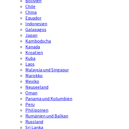
Bolivien
Chile
China
Equador
Indonesien
Galapagos
Japan
Kambodscha
Kanada
Kroatien
Kuba
Laos
Malaysia und Singapur
Marokko
Mexiko
Neuseeland
Oman
Panama und Kolumbien
Peru
Philippinen
Rumänien und Balkan
Russland
Sri Lanka