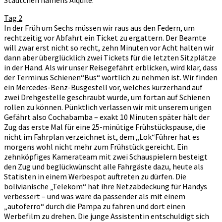
Tag 2
In der Früh um Sechs müssen wir raus aus den Federn, um
rechtzeitig vor Abfahrt ein Ticket zu ergattern. Der Beamte
will zwar erst nicht so recht, zehn Minuten vor Acht halten wir
dann aber überglücklich zwei Tickets für die letzten Sitzplätze
in der Hand. Als wir unser Reisegefährt erblicken, wird klar, dass
der Terminus Schienen“Bus“ wörtlich zu nehmen ist. Wir finden
ein Mercedes-Benz-Busgestell vor, welches kurzerhand auf
zwei Drehgestelle geschraubt wurde, um fortan auf Schienen
rollen zu können. Pünktlich verlassen wir mit unserem urigen
Gefährt also Cochabamba – exakt 10 Minuten später hält der
Zug das erste Mal für eine 25-minütige Frühstückspause, die
nicht im Fahrplan verzeichnet ist, dem „Lok“Führer hat es
morgens wohl nicht mehr zum Frühstück gereicht. Ein
zehnköpfiges Kamerateam mit zwei Schauspielern besteigt
den Zug und beglückwünscht alle Fahrgäste dazu, heute als
Statisten in einem Werbespot auftreten zu dürfen. Die
bolivianische „Telekom“ hat ihre Netzabdeckung für Handys
verbessert – und was wäre da passender als mit einem
„autoferro“ durch die Pampa zu fahren und dort einen
Werbefilm zu drehen. Die junge Assistentin entschuldigt sich