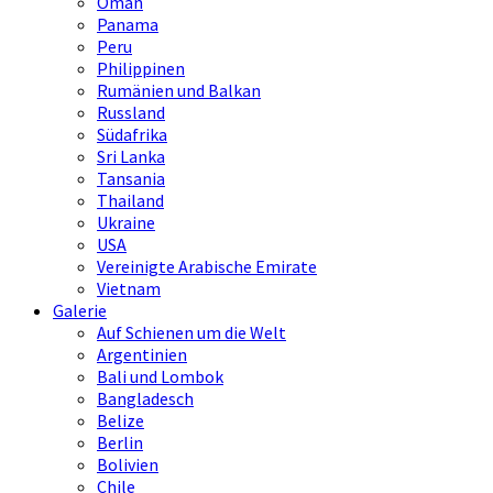
Oman
Panama
Peru
Philippinen
Rumänien und Balkan
Russland
Südafrika
Sri Lanka
Tansania
Thailand
Ukraine
USA
Vereinigte Arabische Emirate
Vietnam
Galerie
Auf Schienen um die Welt
Argentinien
Bali und Lombok
Bangladesch
Belize
Berlin
Bolivien
Chile