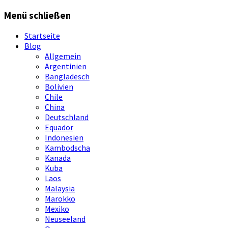
Springe
Menü schließen
zum
Inhalt
Startseite
Blog
Allgemein
Argentinien
Bangladesch
Bolivien
Chile
China
Deutschland
Equador
Indonesien
Kambodscha
Kanada
Kuba
Laos
Malaysia
Marokko
Mexiko
Neuseeland