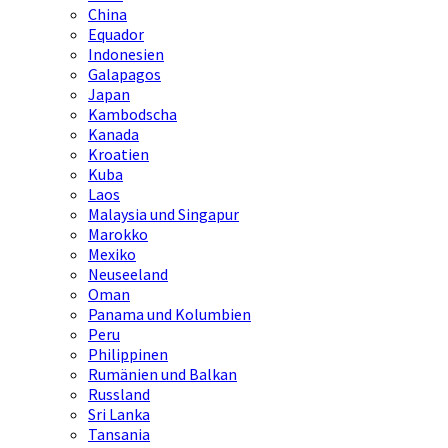
China
Equador
Indonesien
Galapagos
Japan
Kambodscha
Kanada
Kroatien
Kuba
Laos
Malaysia und Singapur
Marokko
Mexiko
Neuseeland
Oman
Panama und Kolumbien
Peru
Philippinen
Rumänien und Balkan
Russland
Sri Lanka
Tansania