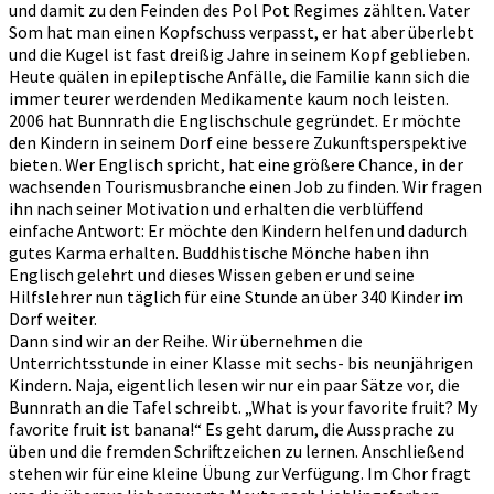
und damit zu den Feinden des Pol Pot Regimes zählten. Vater
Som hat man einen Kopfschuss verpasst, er hat aber überlebt
und die Kugel ist fast dreißig Jahre in seinem Kopf geblieben.
Heute quälen in epileptische Anfälle, die Familie kann sich die
immer teurer werdenden Medikamente kaum noch leisten.
2006 hat Bunnrath die Englischschule gegründet. Er möchte
den Kindern in seinem Dorf eine bessere Zukunftsperspektive
bieten. Wer Englisch spricht, hat eine größere Chance, in der
wachsenden Tourismusbranche einen Job zu finden. Wir fragen
ihn nach seiner Motivation und erhalten die verblüffend
einfache Antwort: Er möchte den Kindern helfen und dadurch
gutes Karma erhalten. Buddhistische Mönche haben ihn
Englisch gelehrt und dieses Wissen geben er und seine
Hilfslehrer nun täglich für eine Stunde an über 340 Kinder im
Dorf weiter.
Dann sind wir an der Reihe. Wir übernehmen die
Unterrichtsstunde in einer Klasse mit sechs- bis neunjährigen
Kindern. Naja, eigentlich lesen wir nur ein paar Sätze vor, die
Bunnrath an die Tafel schreibt. „What is your favorite fruit? My
favorite fruit ist banana!“ Es geht darum, die Aussprache zu
üben und die fremden Schriftzeichen zu lernen. Anschließend
stehen wir für eine kleine Übung zur Verfügung. Im Chor fragt