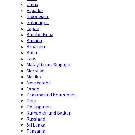
China
Equador
Indonesien
Galapagos
Japan
Kambodscha
Kanada
Kroatien
Kuba
Laos
Malaysia und Singapur
Marokko
Mexiko
Neuseeland
Oman
Panama und Kolumbien
Peru
Philippinen
Rumänien und Balkan
Russland
Sri Lanka
Tansania