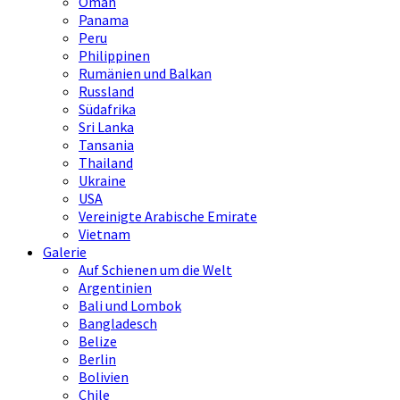
Oman
Panama
Peru
Philippinen
Rumänien und Balkan
Russland
Südafrika
Sri Lanka
Tansania
Thailand
Ukraine
USA
Vereinigte Arabische Emirate
Vietnam
Galerie
Auf Schienen um die Welt
Argentinien
Bali und Lombok
Bangladesch
Belize
Berlin
Bolivien
Chile