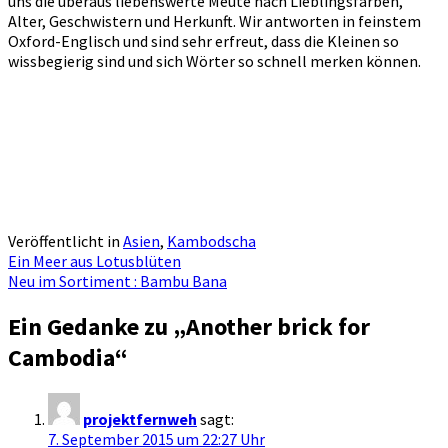
uns die überaus liebenswerte Meute nach Lieblingsfarben,
Alter, Geschwistern und Herkunft. Wir antworten in feinstem
Oxford-Englisch und sind sehr erfreut, dass die Kleinen so
wissbegierig sind und sich Wörter so schnell merken können.
Veröffentlicht in
Asien
,
Kambodscha
Artikel-
Ein Meer aus Lotusblüten
Neu im Sortiment : Bambu Bana
Navigation
Ein Gedanke zu „
Another brick for
Cambodia
“
projektfernweh
sagt:
7. September 2015 um 22:27 Uhr