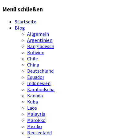
Springe
Menü schließen
zum
Inhalt
Startseite
Blog
Allgemein
Argentinien
Bangladesch
Bolivien
Chile
China
Deutschland
Equador
Indonesien
Kambodscha
Kanada
Kuba
Laos
Malaysia
Marokko
Mexiko
Neuseeland