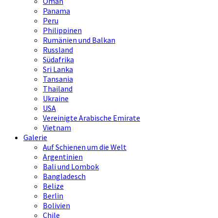
Oman
Panama
Peru
Philippinen
Rumänien und Balkan
Russland
Südafrika
Sri Lanka
Tansania
Thailand
Ukraine
USA
Vereinigte Arabische Emirate
Vietnam
Galerie
Auf Schienen um die Welt
Argentinien
Bali und Lombok
Bangladesch
Belize
Berlin
Bolivien
Chile