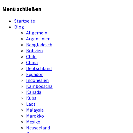
Springe
Menü schließen
zum
Inhalt
Startseite
Blog
Allgemein
Argentinien
Bangladesch
Bolivien
Chile
China
Deutschland
Equador
Indonesien
Kambodscha
Kanada
Kuba
Laos
Malaysia
Marokko
Mexiko
Neuseeland