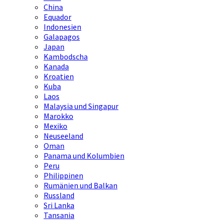
China
Equador
Indonesien
Galapagos
Japan
Kambodscha
Kanada
Kroatien
Kuba
Laos
Malaysia und Singapur
Marokko
Mexiko
Neuseeland
Oman
Panama und Kolumbien
Peru
Philippinen
Rumänien und Balkan
Russland
Sri Lanka
Tansania