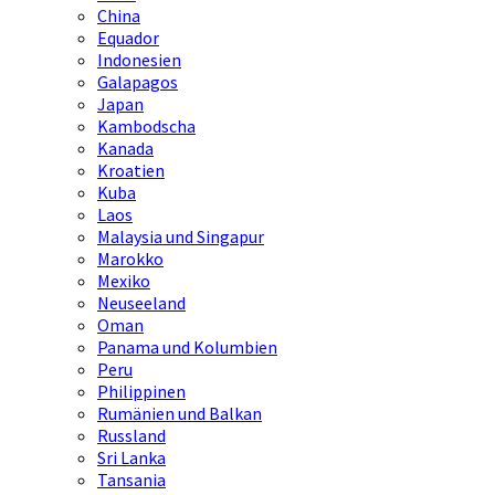
China
Equador
Indonesien
Galapagos
Japan
Kambodscha
Kanada
Kroatien
Kuba
Laos
Malaysia und Singapur
Marokko
Mexiko
Neuseeland
Oman
Panama und Kolumbien
Peru
Philippinen
Rumänien und Balkan
Russland
Sri Lanka
Tansania