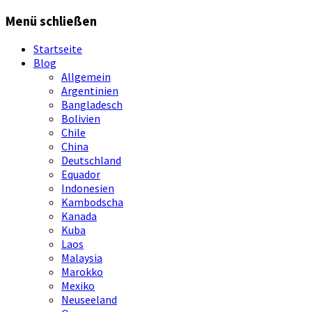
Springe
Menü schließen
zum
Inhalt
Startseite
Blog
Allgemein
Argentinien
Bangladesch
Bolivien
Chile
China
Deutschland
Equador
Indonesien
Kambodscha
Kanada
Kuba
Laos
Malaysia
Marokko
Mexiko
Neuseeland