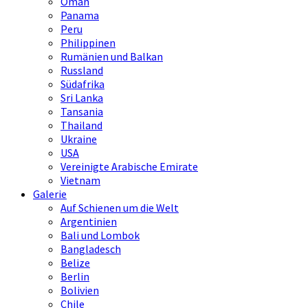
Oman
Panama
Peru
Philippinen
Rumänien und Balkan
Russland
Südafrika
Sri Lanka
Tansania
Thailand
Ukraine
USA
Vereinigte Arabische Emirate
Vietnam
Galerie
Auf Schienen um die Welt
Argentinien
Bali und Lombok
Bangladesch
Belize
Berlin
Bolivien
Chile